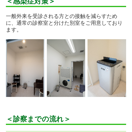
＜感染症対策＞
発熱外来
一般外来を受診される方との接触を減らすため
施設・設備紹介
に、通常の診察室と分けた別室をご用意しており
ます。
お知らせ一覧
交通案内
書面掲示
＜診察までの流れ＞