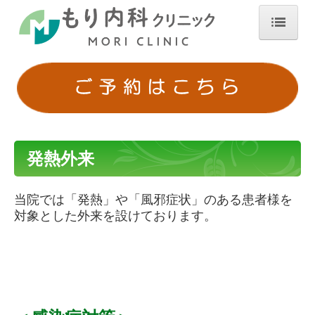
ホーム
院長挨拶
診療のご案内
初診の方へ
発熱外来
生活習慣病
当院では「発熱」や「風邪症状」のある患者様を
甲状腺疾患
対象とした外来を設けております。
訪問診療
健康診断
ワクチン接種